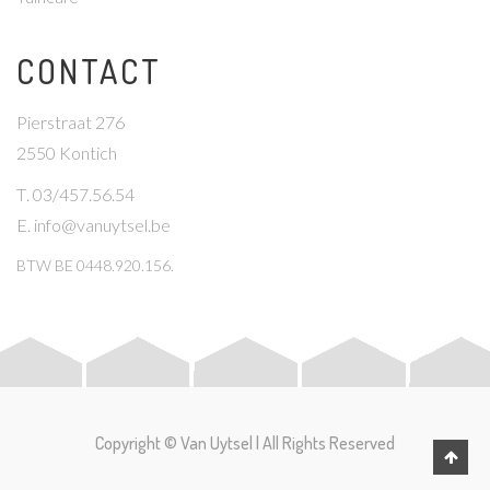
CONTACT
Pierstraat 276
2550 Kontich
T
. 03/457.56.54
E
.
info@vanuytsel.be
BTW
BE 0448.920.156.
Copyright © Van Uytsel | All Rights Reserved