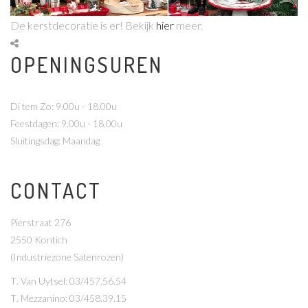
De kerstdecoratie is er! Bekijk
hier
meer.
OPENINGSUREN
Di tem Zo: 9.00u - 18.00u
Feestdagen: 9.00u - 18.00u
Sluitingsdag: Maandag
CONTACT
Pierstraat 276
2550 Kontich
(Industriezone Satenrozen)
T
. Van Uytsel: 03/457.56.54
T
. Mezzanino: 03/458.39.15