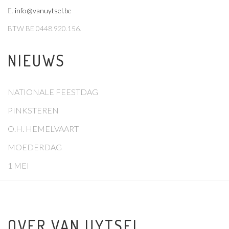
E
.
info@vanuytsel.be
BTW
BE 0448.920.156.
NIEUWS
NATIONALE FEESTDAG
PINKSTEREN
O.H. HEMELVAART
MOEDERDAG
1 MEI
OVER VAN UYTSEL