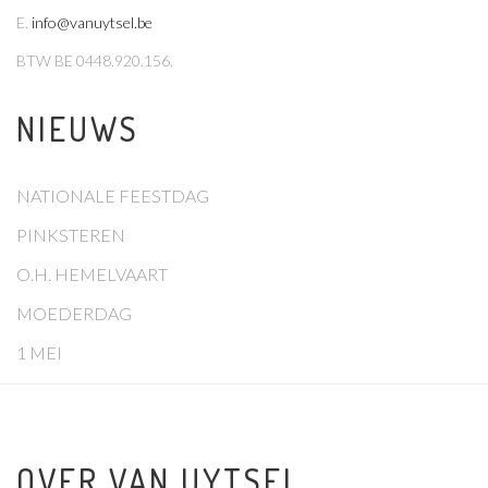
E
.
info@vanuytsel.be
BTW
BE 0448.920.156.
NIEUWS
NATIONALE FEESTDAG
PINKSTEREN
O.H. HEMELVAART
MOEDERDAG
1 MEI
OVER VAN UYTSEL