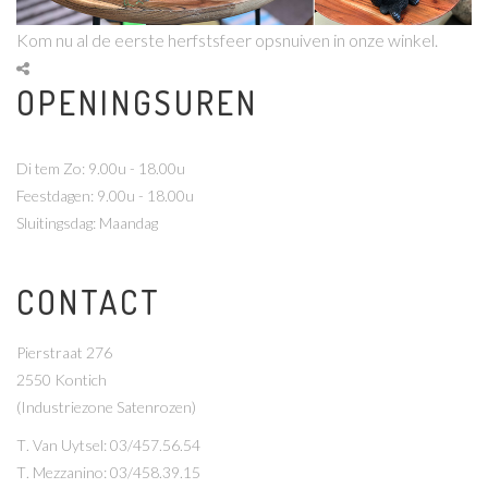
Kom nu al de eerste herfstsfeer opsnuiven in onze winkel.
OPENINGSUREN
Di tem Zo: 9.00u - 18.00u
Feestdagen: 9.00u - 18.00u
Sluitingsdag: Maandag
CONTACT
Pierstraat 276
2550 Kontich
(Industriezone Satenrozen)
T
. Van Uytsel: 03/457.56.54
T
. Mezzanino: 03/458.39.15