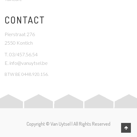
CONTACT
Pierstraat 276
2550 Kontich
T
. 03/457.56.54
E
.
info@vanuytsel.be
BTW
BE 0448.920.156.
Copyright © Van Uytsel | All Rights Reserved