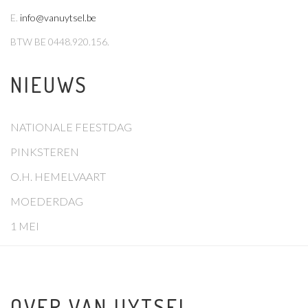
E
.
info@vanuytsel.be
BTW
BE 0448.920.156.
NIEUWS
NATIONALE FEESTDAG
PINKSTEREN
O.H. HEMELVAART
MOEDERDAG
1 MEI
OVER VAN UYTSEL