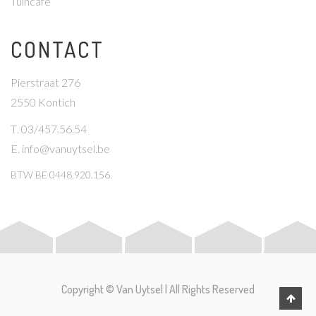
Tuincafé
CONTACT
Pierstraat 276
2550 Kontich
T
. 03/457.56.54
E
.
info@vanuytsel.be
BTW
BE 0448.920.156.
Copyright © Van Uytsel | All Rights Reserved