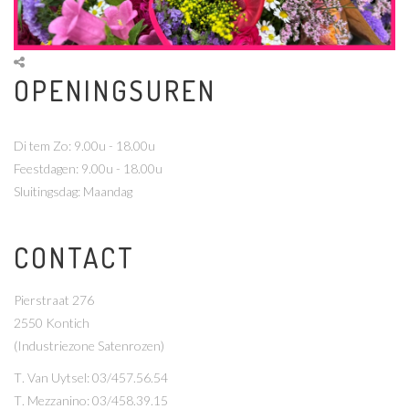
OPENINGSUREN
Di tem Zo: 9.00u - 18.00u
Feestdagen: 9.00u - 18.00u
Sluitingsdag: Maandag
CONTACT
Pierstraat 276
2550 Kontich
(Industriezone Satenrozen)
T
. Van Uytsel: 03/457.56.54
T
. Mezzanino: 03/458.39.15