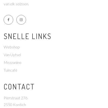
van elk seizoen.
SNELLE LINKS
Webshop
Van Uytsel
Mezzanino
Tuincafé
CONTACT
Pierstraat 276
2550 Kontich