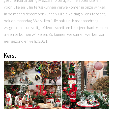
geschenkenafdeling Mezzanino terug kunnen openstellen
voor jullie en jullie terug kunnen verwelkomen in onze winkel.
In de maand december kunnen jullie elke dag bij ons terecht,
ook op maandag. We willen jullie natuurlijk met aandrang
vragen om al de veiligheidvoorschriften te blijven hanteren en
alleen te komen winkelen
. Zo kunnen we samen werken aan
een gezond en veilig 2021.
Kerst
Lees meer