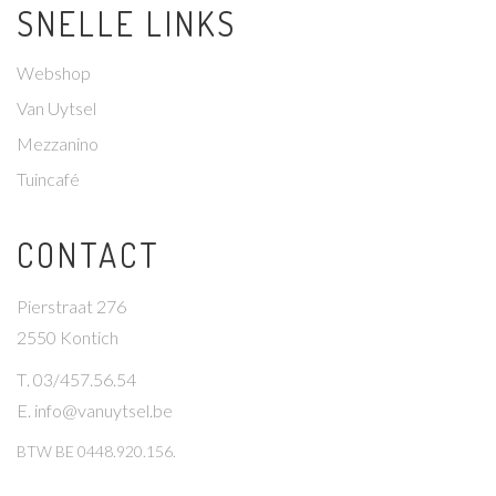
SNELLE LINKS
Webshop
Van Uytsel
Mezzanino
Tuincafé
CONTACT
Pierstraat 276
2550 Kontich
T
. 03/457.56.54
E
.
info@vanuytsel.be
BTW
BE 0448.920.156.