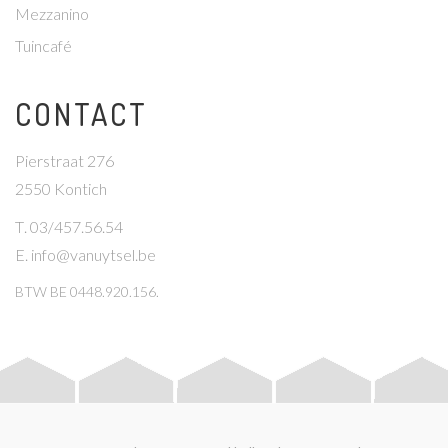
Mezzanino
Tuincafé
CONTACT
Pierstraat 276
2550 Kontich
T
. 03/457.56.54
E
.
info@vanuytsel.be
BTW
BE 0448.920.156.