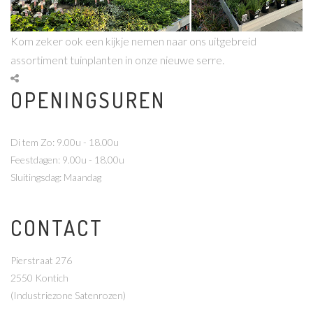
Kom zeker ook een kijkje nemen naar ons uitgebreid
assortiment tuinplanten in onze nieuwe serre.
OPENINGSUREN
Di tem Zo: 9.00u - 18.00u
Feestdagen: 9.00u - 18.00u
Sluitingsdag: Maandag
CONTACT
Pierstraat 276
2550 Kontich
(Industriezone Satenrozen)