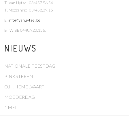
T
. Van Uytsel: 03/457.56.54
T
. Mezzanino: 03/458.39.15
E
.
info@vanuytsel.be
BTW
BE 0448.920.156.
NIEUWS
NATIONALE FEESTDAG
PINKSTEREN
O.H. HEMELVAART
MOEDERDAG
1 MEI